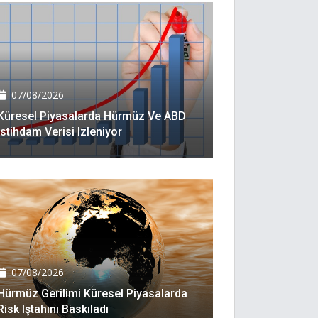
07/08/2026
Küresel Piyasalarda Hürmüz Ve ABD
Istihdam Verisi Izleniyor
07/08/2026
Hürmüz Gerilimi Küresel Piyasalarda
Risk Iştahını Baskıladı