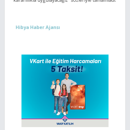
kararlılıkla uygulayacağız” sözleriyle tamamladı.
Hibya Haber Ajansı